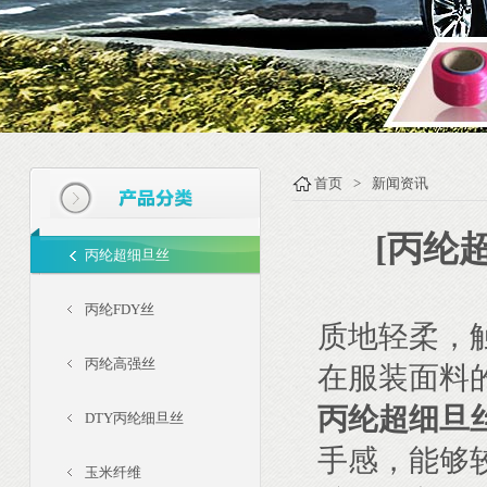
首页
>
新闻资讯
[丙纶
丙纶超细旦丝
丙纶FDY丝
质地轻柔，
丙纶高强丝
在服装面料
丙纶超细旦
DTY丙纶细旦丝
手感，能够
玉米纤维