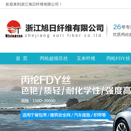
欢迎来到浙江旭日纤维有限公司！
首 页
丙纶超细旦丝
玉米纤维
丙纶FDY丝