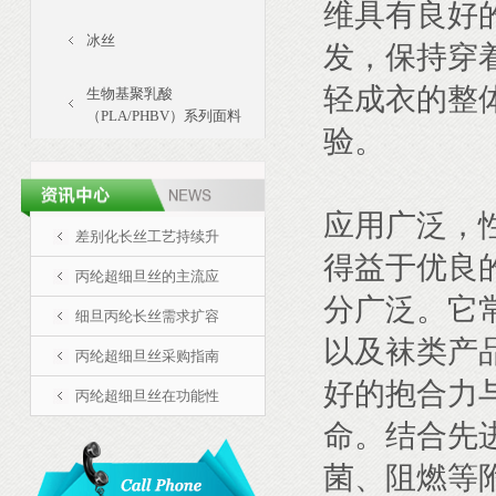
维具有良好
冰丝
发，保持穿
轻成衣的整
生物基聚乳酸
（PLA/PHBV）系列面料
验。
应用广泛，
差别化长丝工艺持续升
得益于优良
丙纶超细旦丝的主流应
分广泛。它
细旦丙纶长丝需求扩容
以及袜类产
丙纶超细旦丝采购指南
好的抱合力
丙纶超细旦丝在功能性
命。结合先
菌、阻燃等