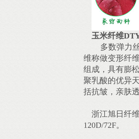
玉米纤维DT
多数弹力丝
维称做变形纤维
组成，具有膨
聚乳酸的优异
括抗皱，亲肤
浙江旭日纤维
120D/72F。