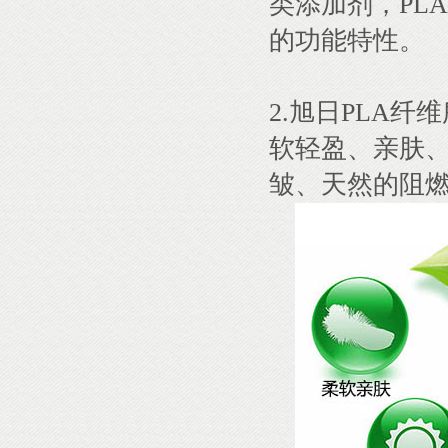
类添加剂，PL
的功能特性。
2.旭日PLA
软轻盈、亲肤、
皱、天然的阻燃