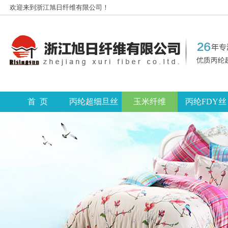
欢迎来到浙江旭日纤维有限公司！
首 页
丙纶超细旦丝
玉米纤维
丙纶FDY丝