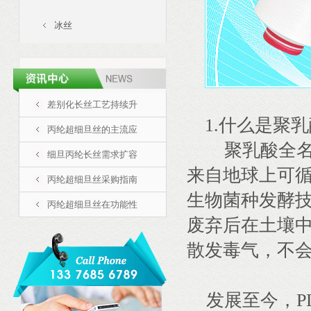
冰丝
差别化长丝工艺持续升
1.什么是聚
丙纶超细旦丝的主流应
聚乳酸全名Pol
细旦丙纶长丝需求扩容
来自地球上可
丙纶超细旦丝采购指南
生物菌种发酵技
丙纶超细旦丝在功能性
废弃后在土壤
散发毒气，不会
发展至今，P