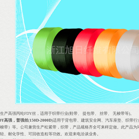
生产
高强丙纶FDY丝
，适用于织带行业(鞋带、 提包带、 丝带、 无梭带等)。
DY高强，普强丝
(
150D-2000D
)适用于背包带、建筑安全网、汽车座垫、织带行
梭带）等。公司兼营生产松紧带，织带，产品规格齐全可来样定做。此产品为
轻、耐化学性、可回收造粒等功效。欢迎来电洽谈业务。