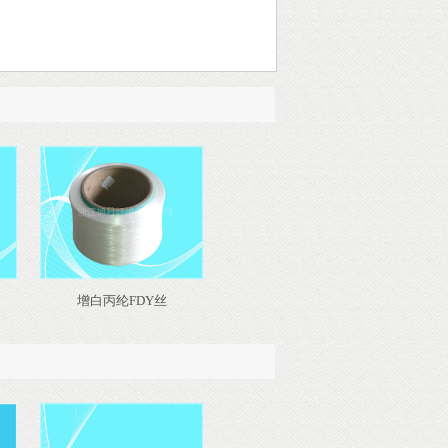
增白丙纶FDY丝