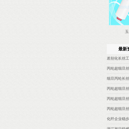
玉
最新
差别化长丝
丙纶超细旦
细旦丙纶长
丙纶超细旦
丙纶超细旦
丙纶超细旦
化纤企业稳
浙江旭日纤