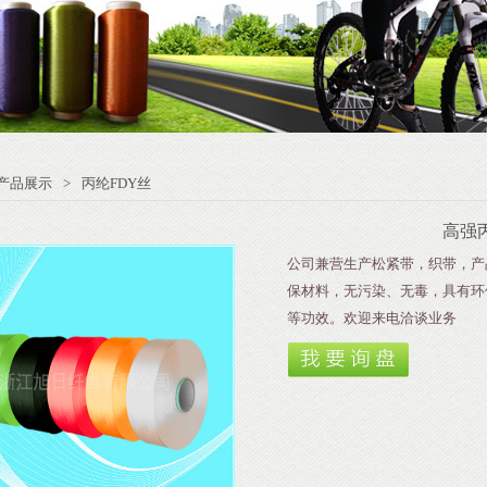
产品展示
>
丙纶FDY丝
高强
公司兼营生产松紧带，织带，产
保材料，无污染、无毒，具有环
等功效。欢迎来电洽谈业务