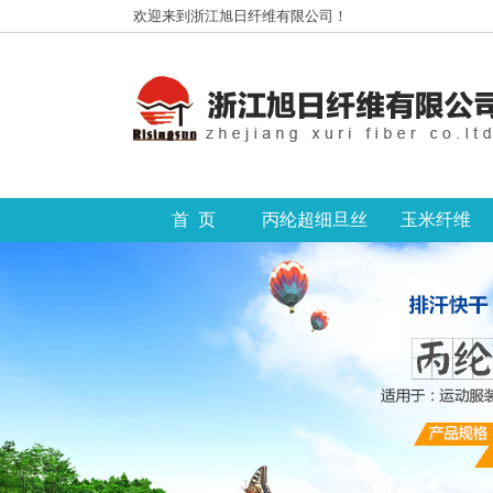
欢迎来到浙江旭日纤维有限公司！
首 页
丙纶超细旦丝
玉米纤维