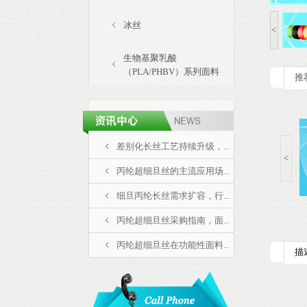
冰丝
<
生物基聚乳酸
（PLA/PHBV）系列面料
推
差别化长丝工艺持续升级，...
<
丙纶超细旦丝的主流应用场...
细旦丙纶长丝需求扩容，行...
织布用丙纶弹力丝
手套用丙纶弹力丝
丙纶高强丝
丙纶超细旦丝采购指南，面...
丙纶超细旦丝在功能性面料...
描