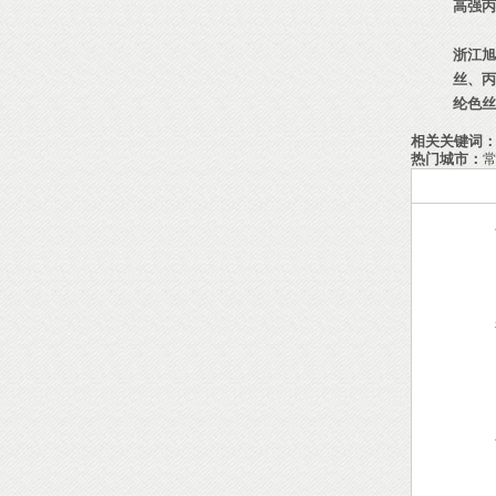
高强丙
浙江旭
丝
、
丙
纶色丝
相关关键词
热门城市：
常