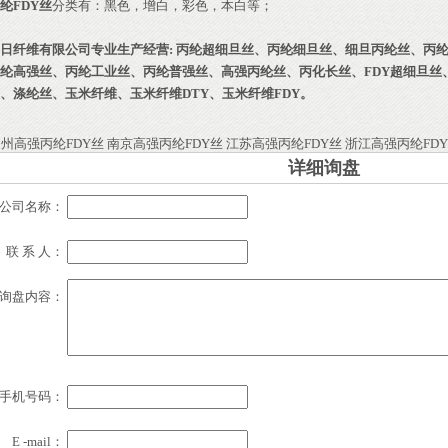
纶FDY丝
分类有：黑色，增白，彩色，本白等；
日纤维有限公司
专业生产经营:
丙纶超细旦丝
、
丙纶细旦丝
、
细旦丙纶丝
、
丙
纶高强丝
、
丙纶工业丝
、
丙纶普强丝
、
高强丙纶丝
、
丙化长丝
、
FDY超细旦丝
、
涤纶丝
、
玉米纤维
、
玉米纤维DTY
、
玉米纤维FDY
。
：
州高强丙纶FDY丝
南京高强丙纶FDY丝
江苏高强丙纶FDY丝
浙江高强丙纶FD
详细询盘
公司名称：
联 系 人：
询盘内容：
手机号码：
E -mail：