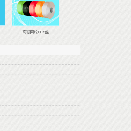
高强丙纶FDY丝