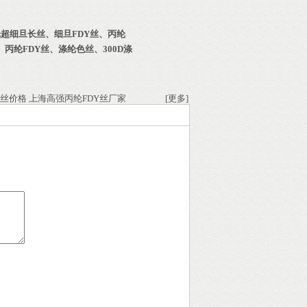
纶超细旦长丝
、
细旦FDY丝
、
丙纶
、
丙纶FDY丝
、
涤纶色丝
、
300D涤
Y丝价格
上海高强丙纶FDY丝厂家
[更多]