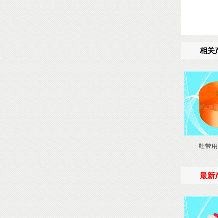
相关
鞋带用
最新