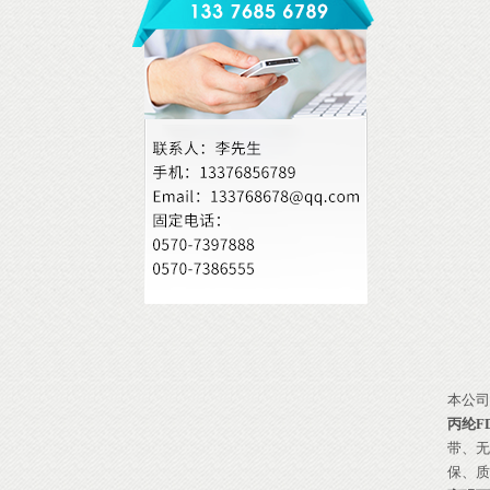
本公司
丙纶F
带、无
保、质