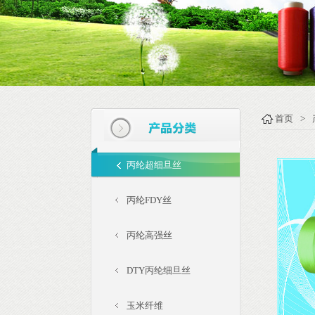
首页
>
丙纶超细旦丝
丙纶FDY丝
丙纶高强丝
DTY丙纶细旦丝
玉米纤维