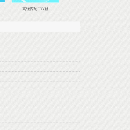
高强丙纶FDY丝