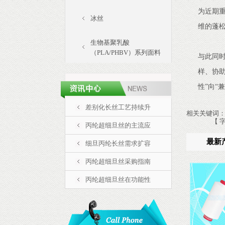
为近期
冰丝
维的蓬
生物基聚乳酸
（PLA/PHBV）系列面料
与此同
样、协
性”向“
差别化长丝工艺持续升
相关关键词
【 
丙纶超细旦丝的主流应
最新
细旦丙纶长丝需求扩容
丙纶超细旦丝采购指南
丙纶超细旦丝在功能性