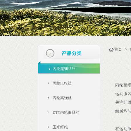
首页
>
丙纶超细旦丝
丙纶FDY丝
丙纶超细
运动服
丙纶高强丝
关注纤
触感均
DTY丙纶细旦丝
玉米纤维
在运动