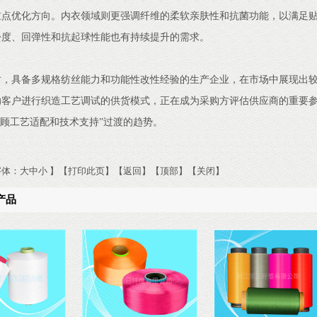
重点优化方向。内衣领域则更强调纤维的柔软亲肤性和抗菌功能，以满足
松度、回弹性和抗起球性能也有持续提升的需求。
时，具备多规格纺丝能力和功能性改性经验的生产企业，在市场中展现出
助客户进行织造工艺调试的供货模式，正在成为采购方评估供应商的重要参
兼顾工艺适配和技术支持”过渡的趋势。
：
字体：
大
中
小
】
【
打印此页
】
【
返回
】
【
顶部
】
【
关闭
】
产品