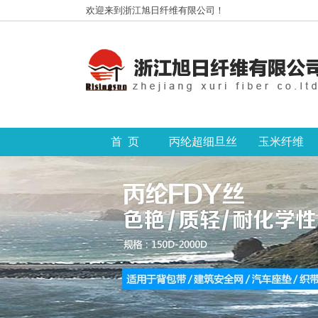
欢迎来到浙江旭日纤维有限公司！
首 页
丙纶超细旦丝
玉米纤维