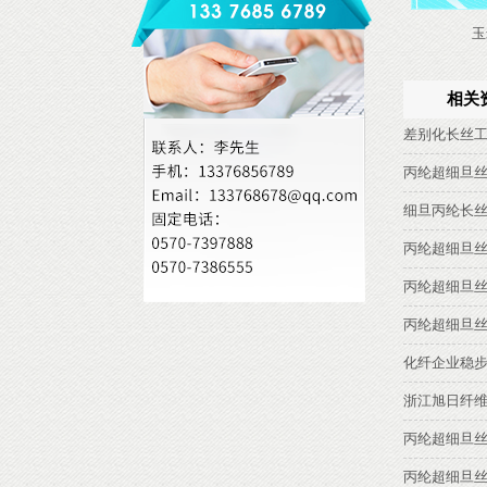
玉
相关
差别化长丝
丙纶超细旦
细旦丙纶长
丙纶超细旦
丙纶超细旦
丙纶超细旦
化纤企业稳
浙江旭日纤
丙纶超细旦
丙纶超细旦